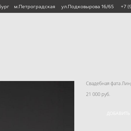
рбург м.Петроградская ул.Подковырова 16/65
+7 (
Свадебная фата Лин
21 000 pуб.
ДОБАВИТЬ