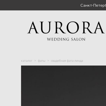
Санкт-Пете
каталог
>
фаты
>
свадебная фата линда