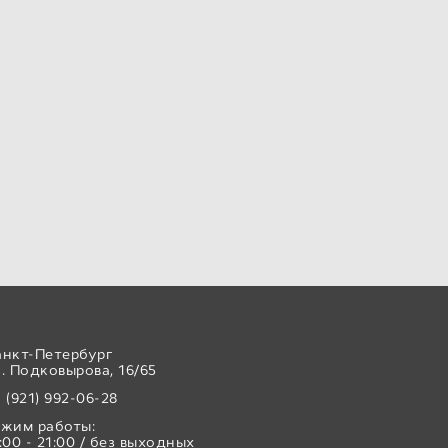
анкт-Петербург
. Подковырова, 16/65
 (921) 992-06-28
ежим работы:
:00 - 21:00 / без выходных