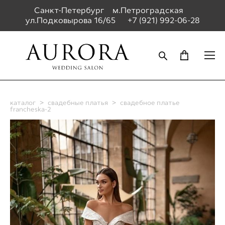
Санкт-Петербург м.Петроградская
ул.Подковырова 16/65
+7 (921) 992-06-28
каталог
>
свадебные платья
>
свадебное платье
francheska-2