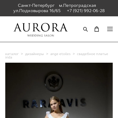
Санкт-Петербург м.Петроградская
ул.Подковырова 16/65
+7 (921) 992-06-28
каталог
>
дизайнеры
>
ange etoiles
>
свадебное платье
irida