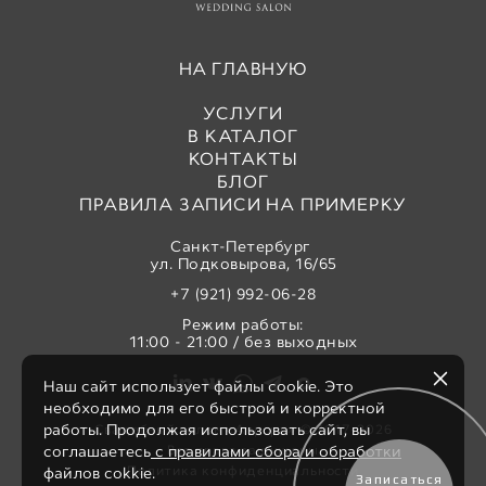
НА ГЛАВНУЮ
УСЛУГИ
В КАТАЛОГ
КОНТАКТЫ
БЛОГ
ПРАВИЛА ЗАПИСИ НА ПРИМЕРКУ
Санкт-Петербург
ул. Подковырова, 16/65
+7 (921) 992-06-28
Режим работы:
11:00 - 21:00 / без выходных
Наш сайт использует файлы cookie. Это
необходимо для его быстрой и корректной
работы. Продолжая использовать сайт, вы
Свадебный салон «Аврора» © 2017-2026
Все права защищены
соглашаетесь
с правилами сбора и обработки
Политика конфиденциальности
файлов cokkie.
Записаться