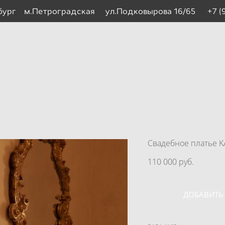
рбург м.Петроградская ул.Подковырова 16/65
+7 (
Свадебное платье K
110 000 pуб.
ДОБАВИТЬ