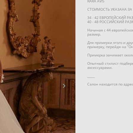
RARA AVIS
СТОИМОСТЬ УКАЗАНА ЗА 
34 - 42 ЕВРОПЕЙСКИЙ РА
40 - 48 РОССИЙСКИЙ РАЗ
Начиная с 44 европейско
размер.
Для примерки этого и др
примерку, перейдя на "О
Примерка занимает около 
Опытный стилист подбере
аксессуарами.
_____
Салон находится по адрес