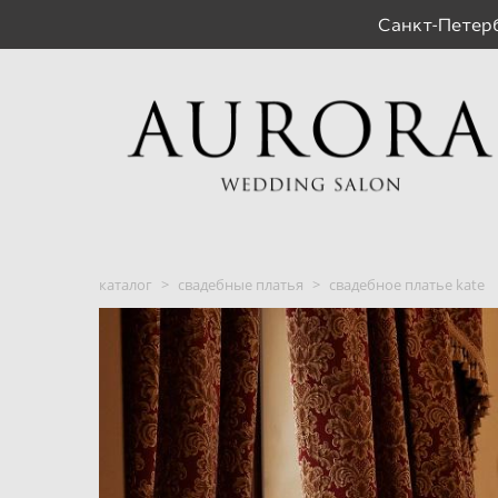
Санкт-Пете
каталог
>
свадебные платья
>
свадебное платье kate