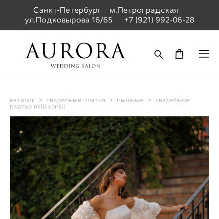
Санкт-Петербург м.Петроградская
ул.Подковырова 16/65
+7 (921) 992-06-28
каталог
>
свадебные платья
>
пышные
>
свадебное
платье milli vanilli