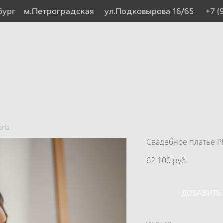
рбург м.Петроградская ул.Подковырова 16/65
+7 (
rla
Свадебное платье P
62 100 pуб.
ДОБАВИТЬ