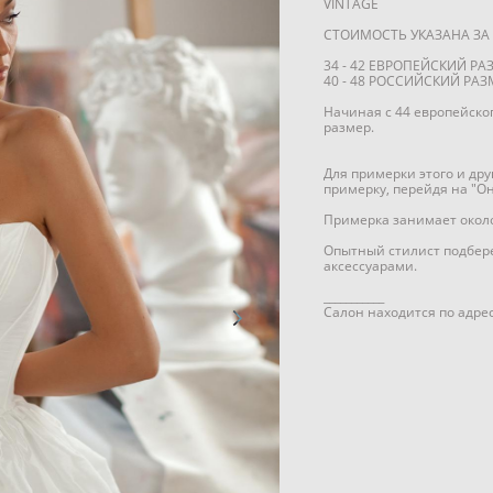
VINTAGE
СТОИМОСТЬ УКАЗАНА ЗА 
34 - 42 ЕВРОПЕЙСКИЙ РА
40 - 48 РОССИЙСКИЙ РАЗ
Начиная с 44 европейско
размер.
Для примерки этого и др
примерку, перейдя на "О
Примерка занимает около 
Опытный стилист подбере
аксессуарами.
___________
Салон находится по адрес