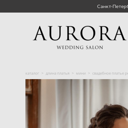
Санкт-Пете
каталог
>
длина платья
>
мини
>
свадебное платье pe