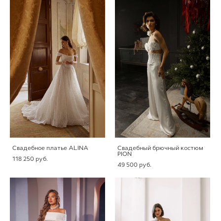
Свадебное платье ALINA
Свадебный брючный костюм
PION
118 250 pуб.
49 500 pуб.