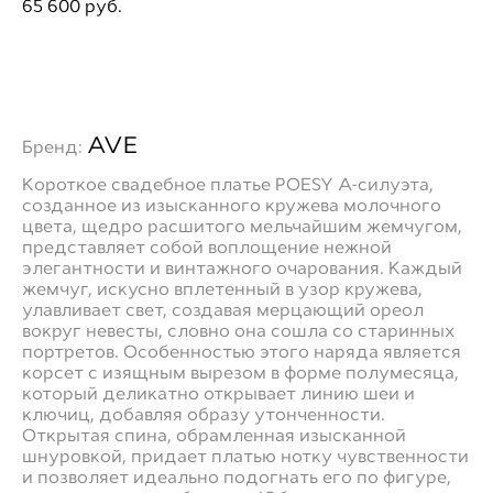
65 600 pуб.
ДОБАВИТЬ В ПРИМЕРОЧНУЮ
AVE
Бренд:
Короткое свадебное платье POESY А-силуэта,
созданное из изысканного кружева молочного
цвета, щедро расшитого мельчайшим жемчугом,
представляет собой воплощение нежной
элегантности и винтажного очарования. Каждый
жемчуг, искусно вплетенный в узор кружева,
улавливает свет, создавая мерцающий ореол
вокруг невесты, словно она сошла со старинных
портретов. Особенностью этого наряда является
корсет с изящным вырезом в форме полумесяца,
который деликатно открывает линию шеи и
ключиц, добавляя образу утонченности.
Открытая спина, обрамленная изысканной
шнуровкой, придает платью нотку чувственности
и позволяет идеально подогнать его по фигуре,