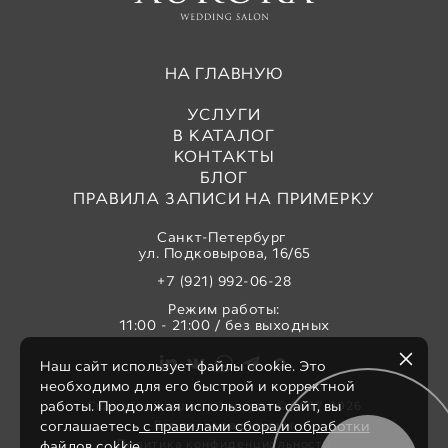
НА ГЛАВНУЮ
УСЛУГИ
В КАТАЛОГ
КОНТАКТЫ
БЛОГ
ПРАВИЛА ЗАПИСИ НА ПРИМЕРКУ
Санкт-Петербург
ул. Подковырова, 16/65
+7 (921) 992-06-28
Режим работы:
11:00 - 21:00 / без выходных
Наш сайт использует файлы cookie. Это
необходимо для его быстрой и корректной
работы. Продолжая использовать сайт, вы
Свадебный салон «Аврора» © 2017-2026
Все права защищены
соглашаетесь
с правилами сбора и обработки
Политика конфиденциальности
файлов cokkie.