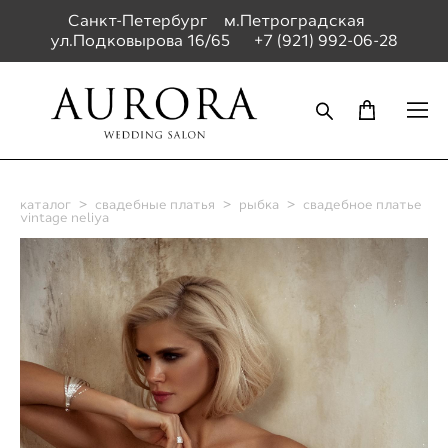
Санкт-Петербург м.Петроградская
ул.Подковырова 16/65
+7 (921) 992-06-28
каталог
>
свадебные платья
>
рыбка
>
свадебное платье
vintage neliya