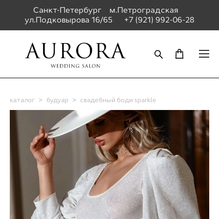
Санкт-Петербург м.Петроградская
ул.Подковырова 16/65
+7 (921) 992-06-28
каталог
>
будуар
>
свадебный боди sparkle