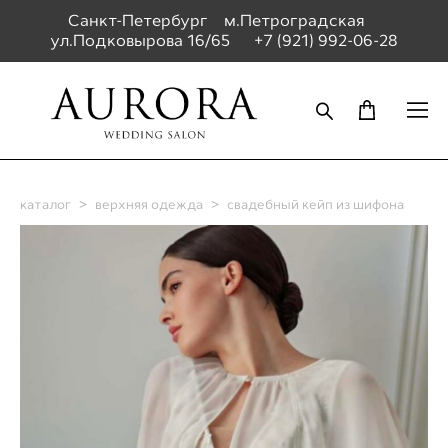
Санкт-Петербург м.Петроградская
ул.Подковырова 16/65
+7 (921) 992-06-28
каталог
>
верхняя одежда
>
свадебный кейп из шифона