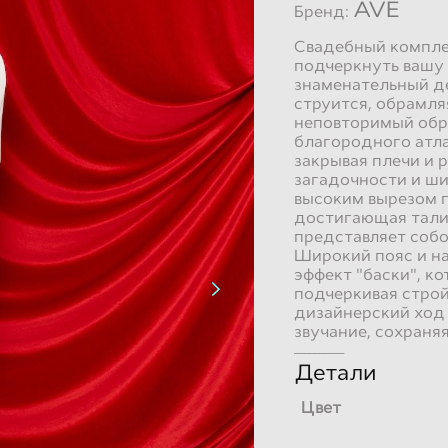
AVE
Бренд:
Свадебный компле
подчеркнуть вашу 
знаменательный де
струится, обрамля
неповторимый обра
благородного атла
закрывая плечи и 
загадочности и ши
высоким вырезом п
достигающая талии
представляет собо
Широкий пояс и н
эффект "баски", к
подчеркивая строй
дизайнерский ход
звучание, сохраня
__________
Детали
Цвет