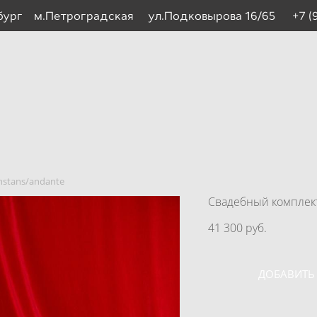
рбург м.Петроградская ул.Подковырова 16/65
+7 (
nstans/andante
Свадебный компле
41 300 pуб.
ДОБАВИТЬ