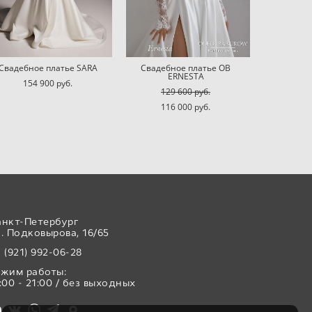
Свадебное платье SARA
Свадебное платье OB
ERNESTA
154 900 pуб.
129 600 pуб.
116 000 pуб.
анкт-Петербург
. Подковырова, 16/65
 (921) 992-06-28
ежим работы:
:00 - 21:00 / без выходных