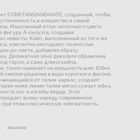
кт CONSTANS/ANDANTE, созданный, чтобы
утонченность и изящество в самый
нь. Изысканный атлас молочного цвета
я фигуру А-силуэта, создавая
з невесты. Кейп, выполненный из того же
са, элегантно ниспадает, полностью
руки до локтя, добавляя образу
ка. Деликатная зона декольте обрамлена
од горло, а сама длина кейпа,
, тонко намекает на изящность шеи. Юбка
й смелое решение в виде короткого фасона.
ачинающийся от талии каркас, создают
оторая ниже линии талии мягко сужает юбку,
ность ног и изгибы бедер. Этот
 придает всему наряду современное
я при этом классическую элегантность.
молоко