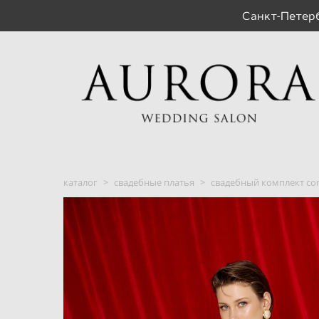
Санкт-Пете
каталог
>
свадебные платья
>
свадебный комплект co