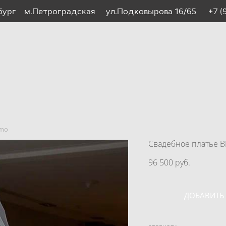
рбург м.Петроградская ул.Подковырова 16/65
+7 (
amo
Свадебное платье
96 500 pуб.
ДОБАВИТЬ