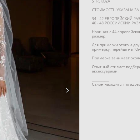
STREKOZA
СТОИМОСТЬ УКАЗАНА ЗА 
34 - 42 ЕВРОПЕЙСКИЙ РА
40 - 48 РОССИЙСКИЙ РАЗ
Начиная с 44 европейско
размер.
Для примерки этого и др
примерку, перейдя на "О
Примерка занимает около 
Опытный стилист подбере
аксессуарами.
___________
Салон находится по адрес