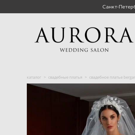
Санкт-Пете
каталог
>
свадебные платья
>
свадебное платье berg