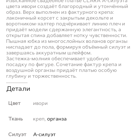
Изысканное свадебное платье CLARA А‑силуэта
цвета ивори создаёт благородный и утончённый
образ. Верх выполнен из фактурного крепа:
лаконичный корсет с закрытым декольте и
воротником‑халтер подчёркивает линию плеч и
придаёт модели сдержанную элегантность, а
открытая спина добавляет нотку чувственности.
Пышная юбка из многослойных воланов органзы
ниспадает до пола, формируя объёмный силуэт и
завершаясь аккуратным шлейфом.
Застежка‑молния обеспечивает удобную
посадку по фигуре. Сочетание фактур крепа и
воздушной органзы придаёт платью особую
глубину и торжественность.
__________
Детали
Цвет
ивори
Ткань
креп,
органза
Силуэт
А-силуэт