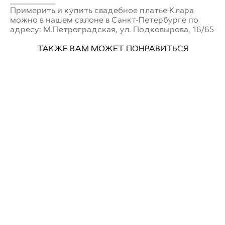
__________
Примерить и купить свадебное платье Клара
можно в нашем салоне в Санкт-Петербурге по
адресу: М.Петроградская, ул. Подковырова, 16/65
ТАКЖЕ ВАМ МОЖЕТ ПОНРАВИТЬСЯ
Свадебное платье AELLA
Свадебное платье MOROCCO
99 000 pуб.
51 500 pуб.
Свадебное платье MIRABEL
Свадебное платье MIRACLE
93 700 pуб.
181 900 pуб.
Свадебное платье STREKOZA
Свадебное платье FREYA
121 800 pуб.
124 200 pуб.