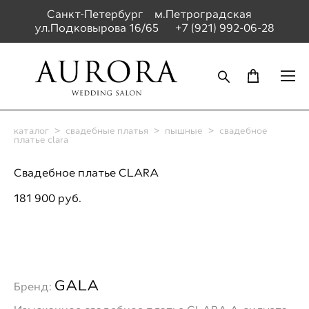
Санкт-Петербург м.Петроградская
ул.Подковырова 16/65
+7 (921) 992-06-28
каталог
>
свадебные платья
>
пышные
>
свадебное
платье clara
Свадебное платье CLARA
181 900 pуб.
ДОБАВИТЬ В ПРИМЕРОЧНУЮ
GALA
Бренд: