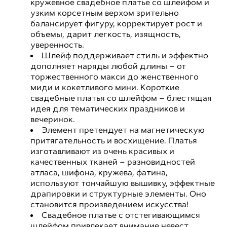
кружевное свадебное платье со шлейфом и
узким корсетным верхом зрительно
балансирует фигуру, корректирует рост и
объемы, дарит легкость, изящность,
уверенность.
Шлейф поддерживает стиль и эффектно
дополняет наряды любой длины – от
торжественного макси до женственного
миди и кокетливого мини. Короткие
свадебные платья со шлейфом – блестящая
идея для тематических праздников и
вечеринок.
Элемент претендует на магнетическую
притягательность и восхищение. Платья
изготавливают из очень красивых и
качественных тканей – разновидностей
атласа, шифона, кружева, фатина,
используют тончайшую вышивку, эффектные
драпировки и структурные элементы. Оно
становится произведением искусства!
Свадебное платье с отстегивающимся
шлейфом привлекает внимание невест,