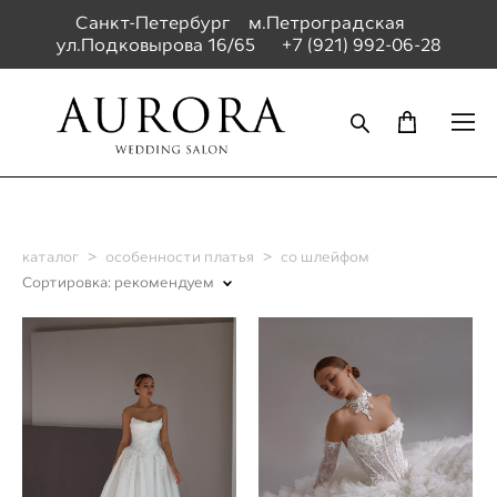
Санкт-Петербург м.Петроградская
ул.Подковырова 16/65
+7 (921) 992-06-28
каталог
>
особенности платья
>
со шлейфом
Сортировка:
рекомендуем