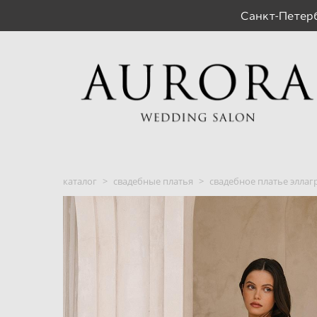
Санкт-Пете
каталог
>
свадебные платья
>
свадебное платье эллаг