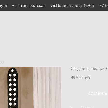
рбург м.Петроградская ул.Подковырова 16/65
+7 (
рос
Свадебное платье 
49 500 pуб.
ДОБАВИТЬ