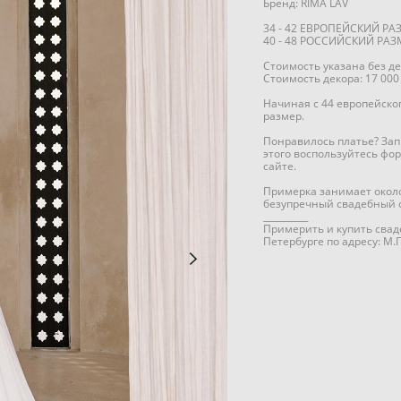
Бренд: RIMA LAV
34 - 42 ЕВРОПЕЙСКИЙ РА
40 - 48 РОССИЙСКИЙ РАЗ
Стоимость указана без де
Стоимость декора: 17 000
Начиная с 44 европейско
размер.
Понравилось платье? Зап
этого воспользуйтесь фо
сайте.
Примерка занимает около
безупречный свадебный о
__________
Примерить и купить свад
Петербурге по адресу: М.