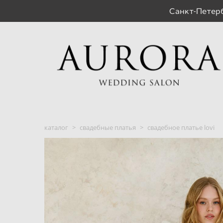
Санкт-Пете
каталог
>
свадебные платья
>
свадебное платье lovi