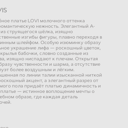
IS
ное платье LOVI молочного оттенка
романтическую нежность. Элегантный А-
 из струящегося шёлка, изящно
твенные изгибы фигуры, плавно переходя в
инным шлейфом. Особую изюминку образу
ьное украшение лифа — роскошный цветок,
крылья бабочки, словно созданные из
а, изящно ниспадают к плечам. Открытая
бразу чувственности и шарма, а отсутствие
луэт более воздушным и лёгким.
ашенная по линии талии изысканной ниткой
роскошный акцент, а элегантный разрез от
мого пола придаёт платью динамичность и
 платье — истинное воплощение мечты о
ебном образе, где каждая деталь
очей.
око