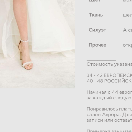
Ткань
ше
Силуэт
А-с
Прочее
отк
___________
Стоимость указана 
34 - 42 ЕВРОПЕЙ
40 - 48 РОССИЙС
Начиная с 44 евро
за каждый следую
Понравилось плать
салон Аврора. Для
записи или оставьт
Примерка занимает