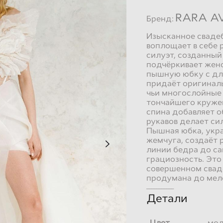
RARA AV
Бренд:
Изысканное свадеб
воплощает в себе 
силуэт, созданный
подчёркивает женс
пышную юбку с дл
придаёт оригинал
чьи многослойные 
тончайшего кружев
спина добавляет о
рукавов делает си
Пышная юбка, укр
жемчуга, создаёт 
линии бедра до са
грациозность. Это
совершенном свад
продумана до мел
___________
Детали
Цвет
мол