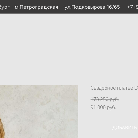
рбург м.Петроградская ул.Подковырова 16/65
+7 (
Свадебное платье L
173 250 pуб.
91 000 pуб.
ДОБАВИТЬ