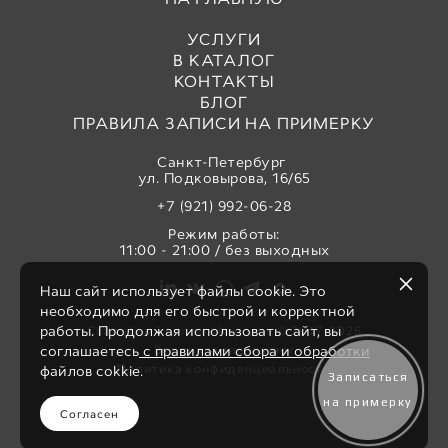
УСЛУГИ
В КАТАЛОГ
КОНТАКТЫ
БЛОГ
ПРАВИЛА ЗАПИСИ НА ПРИМЕРКУ
Санкт-Петербург
ул. Подковырова, 16/65
+7 (921) 992-06-28
Режим работы:
11:00 - 21:00 / без выходных
Наш сайт использует файлы cookie. Это
необходимо для его быстрой и корректной
работы. Продолжая использовать сайт, вы
Свадебный салон «Аврора» © 2017-2026
Все права защищены
соглашаетесь
с правилами сбора и обработки
Политика конфиденциальности
файлов cokkie.
Записаться
на примерку
Согласен
сайт от vigbo