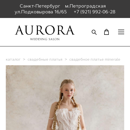
Санкт-Петербург м.Петроградская
ул.Подковырова 16/65
+7 (921) 992-06-28
каталог
>
свадебные платья
>
свадебное платье minerale