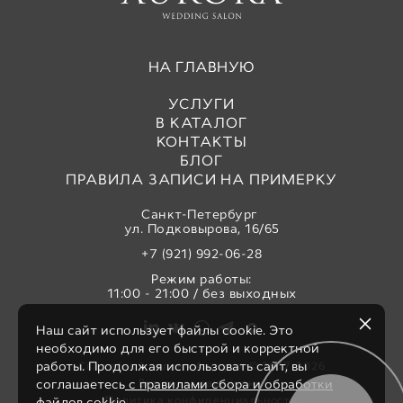
НА ГЛАВНУЮ
УСЛУГИ
В КАТАЛОГ
КОНТАКТЫ
БЛОГ
ПРАВИЛА ЗАПИСИ НА ПРИМЕРКУ
Санкт-Петербург
ул. Подковырова, 16/65
+7 (921) 992-06-28
Режим работы:
11:00 - 21:00 / без выходных
Наш сайт использует файлы cookie. Это
необходимо для его быстрой и корректной
работы. Продолжая использовать сайт, вы
Свадебный салон «Аврора» © 2017-2026
Все права защищены
соглашаетесь
с правилами сбора и обработки
Политика конфиденциальности
файлов cokkie.