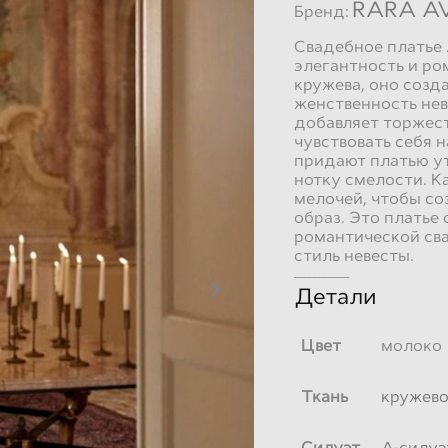
RARA AV
Бренд:
Свадебное платье 
элегантность и ро
кружева, оно созд
женственность нев
добавляет торжест
чувствовать себя 
придают платью ут
нотку смелости. К
мелочей, чтобы с
образ. Это платье
романтической св
стиль невесты.
___________
Детали
Цвет
молоко
Ткань
кружев
Силуэт
А-силуэ