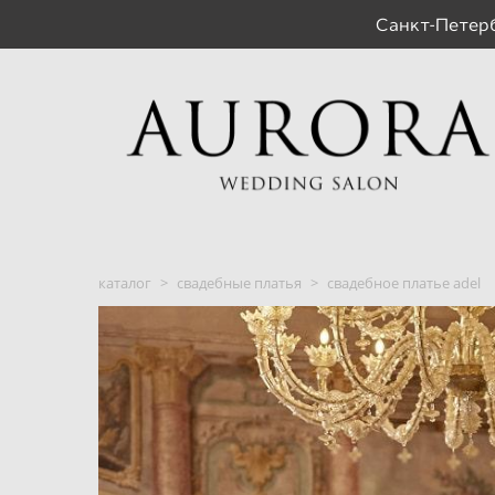
Санкт-Пете
каталог
>
свадебные платья
>
свадебное платье adel