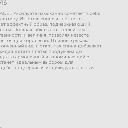
IS
ADEL А-силуэта изысканно сочетает в себе
мантику. Изготовленное из нежного
ает эффектный образ, подчеркивающий
есты. Пышная юбка в пол с шлейфом
венности и величия, позволяя невесте
настоящей королевой. Длинные рукава
онченный вид, а открытая спина добавляет
аждая деталь платья продумана до
оздать гармоничный и запоминающийся
 станет идеальным выбором для
адьбы, подчеркивая индивидуальность и
о
т