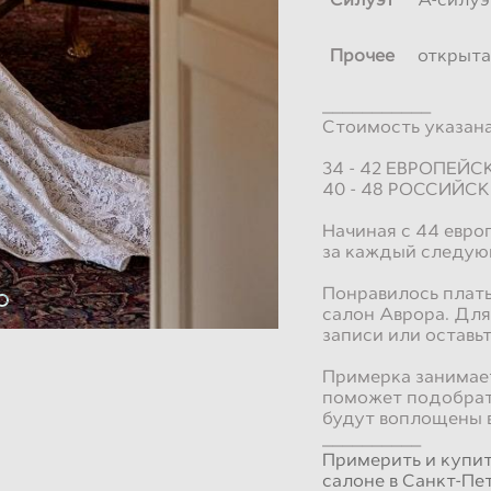
Прочее
открыта
___________
Стоимость указана 
34 - 42 ЕВРОПЕЙ
40 - 48 РОССИЙС
Начиная с 44 евро
за каждый следую
Понравилось плать
салон Аврора. Для
записи или оставьт
Примерка занимает
поможет подобрат
будут воплощены 
__________
Примерить и купи
салоне в Санкт-Пе