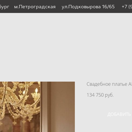
рбург м.Петроградская ул.Подковырова 16/65
+7 (
Свадебное платье 
134 750 pуб.
ДОБАВИТЬ