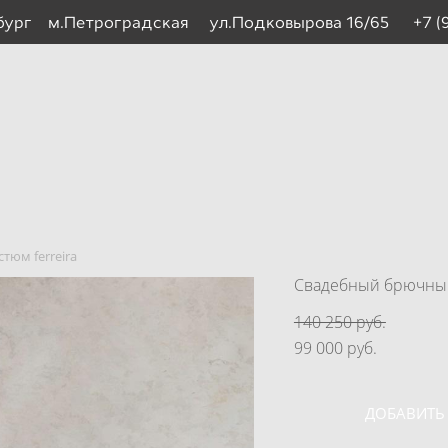
рбург м.Петроградская ул.Подковырова 16/65
+7 (
тюм ferreira
Свадебный брючный
140 250 pуб.
99 000 pуб.
ДОБАВИТЬ