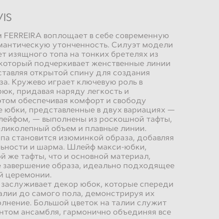
IS
 FERREIRA воплощает в себе современную
омантическую утонченность. Силуэт модели
ет изящного топа на тонких бретелях из
 который подчеркивает женственные линии
оставляя открытой спину для создания
за. Кружево играет ключевую роль в
юк, придавая наряду легкость и
этом обеспечивая комфорт и свободу
 юбки, представленные в двух вариациях —
лейфом, — выполнены из роскошной тафты,
еликолепный объем и плавные линии.
па становится изюминкой образа, добавляя
льности и шарма. Шлейф макси-юбки,
й же тафты, что и основной материал,
е завершение образа, идеально подходящее
й церемонии.
 заслуживает декор юбок, которые спереди
алии до самого пола, демонстрируя их
лнение. Большой цветок на талии служит
нтом ансамбля, гармонично объединяя все