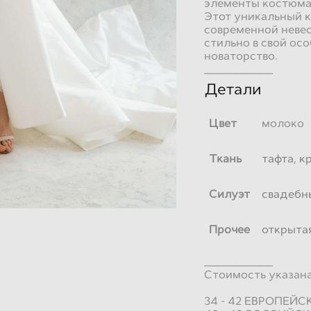
элементы костюма 
Этот уникальный 
современной неве
стильно в свой осо
новаторство.
___________
Детали
Цвет
молоко
Ткань
тафта
,
к
Силуэт
свадебн
Прочее
открыта
___________
Стоимость указана 
34 - 42 ЕВРОПЕЙ