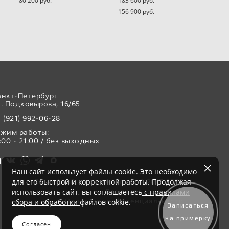
80 200 pуб.
183 600 pуб.
156 900 pуб.
анкт-Петербург
. Подковырова, 16/65
 (921) 992-06-28
ежим работы:
:00 - 21:00 / без выходных
Наш сайт использует файлы cookie. Это необходимо
для его быстрой и корректной работы. Продолжая
Свадебный салон «Аврора» © 2017-2026
использовать сайт, вы соглашаетесь
с правилами
Все права защищены
Политика конфиденциальности
сбора и обработки
файлов cokkie.
Записаться
на примерку
Согласен
сайт от vigbo