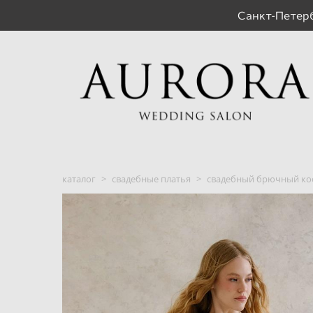
Санкт-Пете
каталог
>
свадебные платья
>
свадебный брючный кос