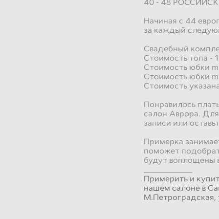
40 - 48 РОССИЙС
Начиная с 44 евро
за каждый следую
Свадебный компле
Стоимость топа - 1
Стоимость юбки min
Стоимость юбки ma
Стоимость указана
Понравилось плать
салон Аврора. Для
записи или оставьт
Примерка занимает
поможет подобрат
будут воплощены 
___________
Примерить и купи
нашем салоне в Са
М.Петроградская, 