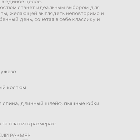
в единое целое.
костюм станет идеальным выбором для
сты, желающей выглядеть неповторимо и
бенный день, сочетая в себе классику и
ружево
ый костюм
я спина
,
длинный шлейф
,
пышные юбки
за платья в размерах:
СКИЙ РАЗМЕР