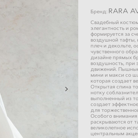
RARA AV
Бренд:
Свадебный костюм
элегантность и р
формируется за сч
воздушной тафты,
плеч и декольте, 
чувственного обра
дизайне прямых бр
воздушность, при 
движений. Пышные
мини и макси со ш
которая создает в
Открытая спина то
нотку соблазните
выполненный из то
создает эффектно
для торжественно
Особого внимания
раскрываются от т
великолепное испо
центральным акце