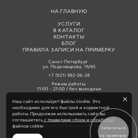
НА ГЛАВНУЮ
УСЛУГИ
В КАТАЛОГ
КОНТАКТЫ
БЛОГ
ПРАВИЛА ЗАПИСИ НА ПРИМЕРКУ
Санкт-Петербург
ул. Подковырова, 16/65
+7 (921) 992-06-28
Режим работы:
11:00 - 21:00 / без выходных
Наш сайт использует файлы cookie. Это
необходимо для его быстрой и корректной
работы. Продолжая использовать сайт, вы
Свадебный салон «Аврора» © 2017-2026
Все права защищены
соглашаетесь
с правилами сбора и обработки
Политика конфиденциальности
файлов cokkie.
Записаться
на примерку