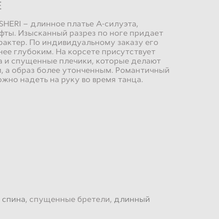
E
SHERI – длинное платье А-силуэта,
фты. Изысканный разрез по ноге придает
актер. По индивидуальному заказу его
ее глубоким. На корсете присутствует
а и спущенные плечики, которые делают
, а образ более утонченным. Романтичный
но надеть на руку во время танца.
 спина
, спущенные бретели,
длинный