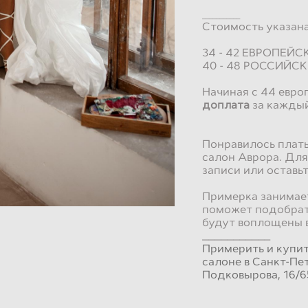
___________
Стоимость указана 
34 - 42 ЕВРОПЕЙ
40 - 48 РОССИЙС
Начиная с 44 евро
доплата
за кажды
Понравилось плать
салон Аврора. Для
записи или оставьт
Примерка занимает
поможет подобрат
будут воплощены 
___________
Примерить и купи
салоне в Санкт-Пе
Подковырова, 16/6