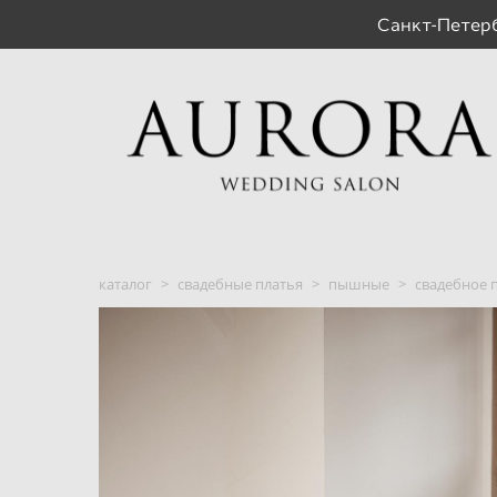
Санкт-Пете
каталог
>
свадебные платья
>
пышные
>
свадебное п