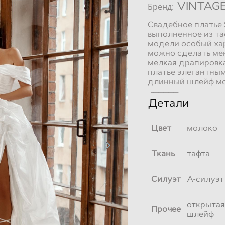
VINTAG
Бренд:
Свадебное платье 
выполненное из та
модели особый хар
можно сделать мен
мелкая драпировк
платье элегантным
длинный шлейф мож
___________
Детали
Цвет
молоко
Ткань
тафта
Силуэт
А-силуэт
открытая
Прочее
шлейф