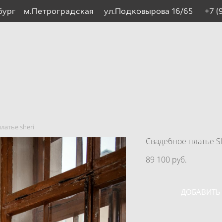
рбург м.Петроградская ул.Подковырова 16/65
+7 (
латье sheri
Свадебное платье S
89 100 pуб.
ДОБАВИТЬ