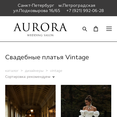
Санкт-Петербург м.Петроградская
ул.Подковырова 16/65
+7 (921) 992-06-28
Свадебные платья Vintage
каталог
>
дизайнеры
>
vintage
Сортировка:
рекомендуем