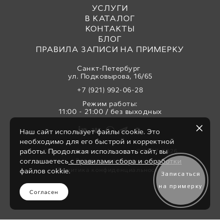
УСЛУГИ
В КАТАЛОГ
КОНТАКТЫ
БЛОГ
ПРАВИЛА ЗАПИСИ НА ПРИМЕРКУ
Санкт-Петербург
ул. Подковырова, 16/65
+7 (921) 992-06-28
Режим работы:
11:00 - 21:00 / без выходных
Наш сайт использует файлы cookie. Это
необходимо для его быстрой и корректной
работы. Продолжая использовать сайт, вы
Свадебный салон «Аврора» © 2017-2026
Все права защищены
соглашаетесь
с правилами сбора и обработки
Политика конфиденциальности
файлов cokkie.
Записаться
на примерку
Согласен
сайт от vigbo